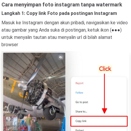
Cara menyimpan foto instagram tanpa watermark
Langkah 1: Copy link Foto pada postingan Instagram
Masuk ke Instagram dengan akun pribadi, navigasikan ke video
atau gambar yang Anda suka di postingan, ketuk ikon (●●●)
untuk menyalin tautan atau menyalin url di bilah alamat
browser