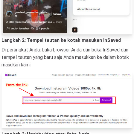
Langkah 2: Tempel tautan ke kotak masukan InSaved
Di perangkat Anda, buka browser Anda dan buka InSaved dan
tempel tautan yang baru saja Anda masukkan ke dalam kotak
masukan kami