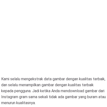
Kami selalu mengekstrak data gambar dengan kualitas terbaik,
dan selalu menampilkan gambar dengan kualitas terbaik
kepada pengguna. Jadi ketika Anda mendownload gambar dari
Instagram gram sama sekali tidak ada gambar yang buram atau
menurun kualitasnya.