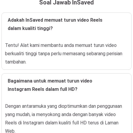
Soal Jawab InSaved
Adakah InSaved memuat turun video Reels
dalam kualiti tinggi?
Tentu! Alat kami membantu anda memuat turun video
berkualiti tinggi tanpa perlu memasang sebarang perisian
tambahan.
Bagaimana untuk memuat turun video
Instagram Reels dalam full HD?
Dengan antaramuka yang dioptimumkan dan penggunaan
yang mudah, ia menyokong anda dengan banyak video
Reels di Instagram dalam kualiti full HD terus di Laman
Web.