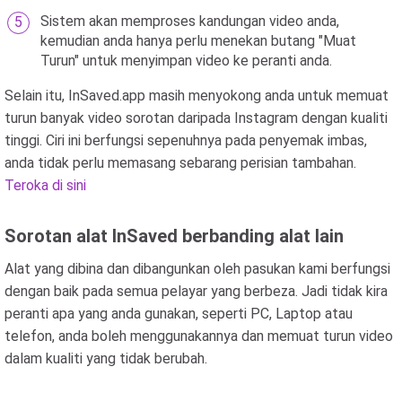
Sistem akan memproses kandungan video anda,
kemudian anda hanya perlu menekan butang "Muat
Turun" untuk menyimpan video ke peranti anda.
Selain itu, InSaved.app masih menyokong anda untuk memuat
turun banyak video sorotan daripada Instagram dengan kualiti
tinggi. Ciri ini berfungsi sepenuhnya pada penyemak imbas,
anda tidak perlu memasang sebarang perisian tambahan.
Teroka di sini
Sorotan alat InSaved berbanding alat lain
Alat yang dibina dan dibangunkan oleh pasukan kami berfungsi
dengan baik pada semua pelayar yang berbeza. Jadi tidak kira
peranti apa yang anda gunakan, seperti PC, Laptop atau
telefon, anda boleh menggunakannya dan memuat turun video
dalam kualiti yang tidak berubah.