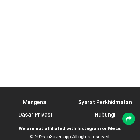
Mengenai
Syarat Perkhidmatan
Dasar Privasi
Hubungi
We are not affiliated with Instagram or Meta.
© 2026 InSaved.app All rights reserved.