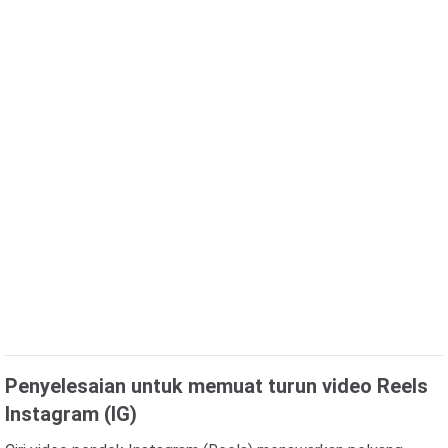
Penyelesaian untuk memuat turun video Reels
Instagram (IG)