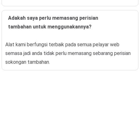
Adakah saya perlu memasang perisian
tambahan untuk menggunakannya?
Alat kami berfungsi terbaik pada semua pelayar web
semasa jadi anda tidak perlu memasang sebarang perisian
sokongan tambahan.