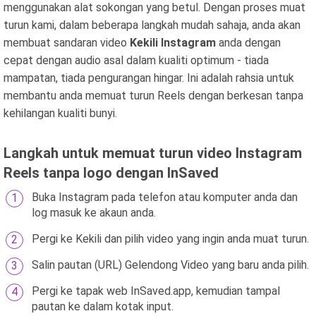
menggunakan alat sokongan yang betul. Dengan proses muat
turun kami, dalam beberapa langkah mudah sahaja, anda akan
membuat sandaran video
Kekili Instagram
anda dengan
cepat dengan audio asal dalam kualiti optimum - tiada
mampatan, tiada pengurangan hingar. Ini adalah rahsia untuk
membantu anda memuat turun Reels dengan berkesan tanpa
kehilangan kualiti bunyi.
Langkah untuk memuat turun video Instagram
Reels tanpa logo dengan InSaved
Buka Instagram pada telefon atau komputer anda dan
log masuk ke akaun anda.
Pergi ke Kekili dan pilih video yang ingin anda muat turun.
Salin pautan (URL) Gelendong Video yang baru anda pilih.
Pergi ke tapak web InSaved.app, kemudian tampal
pautan ke dalam kotak input.