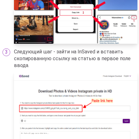
Следующий шаг - зайти на InSaved и вставить
скопированную ссылку на статью в первое поле
ввода.