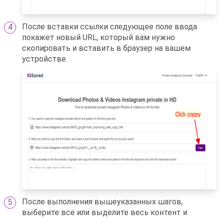
После вставки ссылки следующее поле ввода
покажет новый URL, который вам нужно
скопировать и вставить в браузер на вашем
устройстве.
После выполнения вышеуказанных шагов,
выберите все или выделите весь контент и