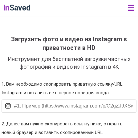
In
Saved
☰
Загрузить фото и видео из Instagram в
приватности в HD
Инструмент для бесплатной загрузки частных
фотографий и видео из Instagram в 4K
1. Вам необходимо скопировать приватную ссылку/URL
Instagram и вставить её в первое поле для ввода
2. Далее вам нужно скопировать ссылку ниже, открыть
новый браузер и вставить скопированный URL.