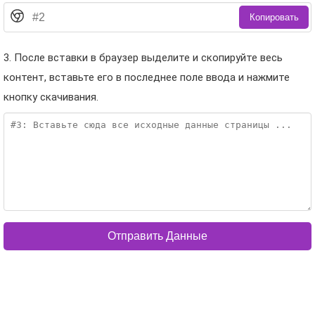
Копировать
3. После вставки в браузер выделите и скопируйте весь
контент, вставьте его в последнее поле ввода и нажмите
кнопку скачивания.
Отправить Данные