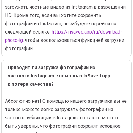
загружать частные видео из Instagram в разрешении
HD. Кроме того, если вы хотите сохранить
фотографии из Instagram, не забудьте перейти по
следующей ссылке:
https://insaved.app/ru/download-
photo-ig
, чтобы воспользоваться функцией загрузки
фотографий.
Приводит ли загрузка фотографий из
частного Instagram с помощью InSaved.app
к потере качества?
Абсолютно нет! С помощью нашего загрузчика вы не
только можете легко загружать фотографии из
частных публикаций в Instagram, но также можете
быть уверены, что фотографии сохранят исходное