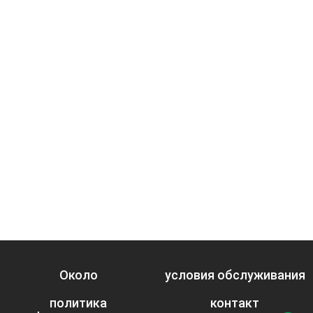
Около
условия обслуживания
политика
контакт